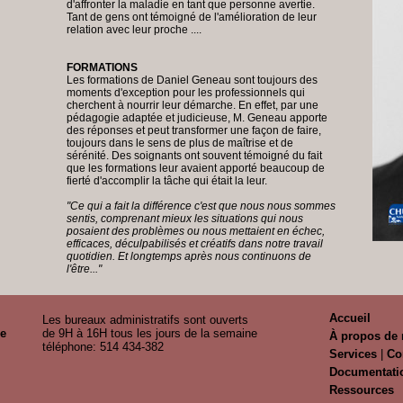
d'affronter la maladie en tant que personne avertie.
Tant de gens ont témoigné de l'amélioration de leur
relation avec leur proche ....
FORMATIONS
Les formations de Daniel Geneau sont toujours des
moments d'exception pour les professionnels qui
cherchent à nourrir leur démarche. En effet, par une
pédagogie adaptée et judicieuse, M. Geneau apporte
des réponses et peut transformer une façon de faire,
toujours dans le sens de plus de maîtrise et de
sérénité. Des soignants ont souvent témoigné du fait
que les formations leur avaient apporté beaucoup de
fierté d'accomplir la tâche qui était la leur.
"Ce qui a fait la différence c'est que nous nous sommes
sentis, comprenant mieux les situations qui nous
posaient des problèmes ou nous mettaient en échec,
efficaces, déculpabilisés et créatifs dans notre travail
quotidien. Et longtemps après nous continuons de
l'être..."
Accueil
Les bureaux administratifs sont ouverts
ie
de 9H à 16H tous les jours de la semaine
À propos de
téléphone: 514 434-382
Services
|
Co
Documentati
Ressources