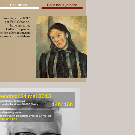
En Europe
Pour nous joindre
x dénoués
, circa 1892
par Paul Cézanne,
huile sur toile,
Collection privée
e: the-athenaeum.org
e pour voir le tableau