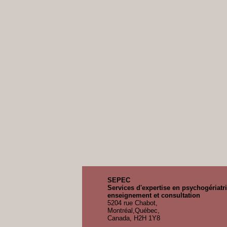
SEPEC
Services d'expertise en psychogériatr
enseignement et consultation
5204 rue Chabot,
Montréal,Québec,
Canada, H2H 1Y8