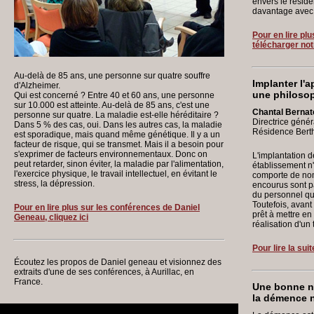
envers le réside
davantage avec c
Pour en lire pl
télécharger notr
Au-delà de 85 ans, une personne sur quatre souffre
Implanter l'
d'Alzheimer.
une philosop
Qui est concerné ? Entre 40 et 60 ans, une personne
sur 10.000 est atteinte. Au-delà de 85 ans, c'est une
Chantal Bernat
personne sur quatre. La maladie est-elle héréditaire ?
Directrice génér
Dans 5 % des cas, oui. Dans les autres cas, la maladie
Résidence Bert
est sporadique, mais quand même génétique. Il y a un
facteur de risque, qui se transmet. Mais il a besoin pour
s'exprimer de facteurs environnementaux. Donc on
L'implantation 
peut retarder, sinon éviter, la maladie par l'alimentation,
établissement n
l'exercice physique, le travail intellectuel, en évitant le
comporte de nom
stress, la dépression.
encourus sont p
du personnel que
Toutefois, avant
Pour en lire plus sur les conférences de Daniel
prêt à mettre en
Geneau, cliquez ici
réalisation d'un t
Pour lire la suit
Écoutez les propos de Daniel geneau et visionnez des
extraits d'une de ses conférences, à Aurillac, en
France.
Une bonne n
la démence n