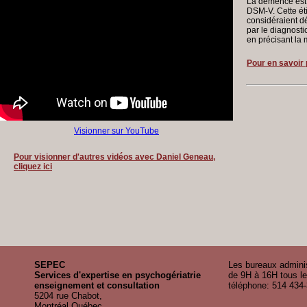
La démence est
DSM-V. Cette ét
considéraient 
par le diagnosti
en précisant la m
Pour en savoir 
Visionner sur YouTube
Pour visionner d'autres vidéos avec Daniel Geneau,
cliquez ici
SEPEC
Les bureaux adminis
Services d'expertise en psychogériatrie
de 9H à 16H tous le
enseignement et consultation
téléphone: 514 434
5204 rue Chabot,
Montréal,Québec,