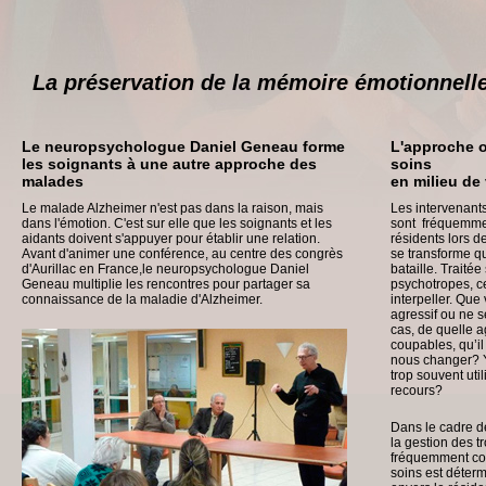
La préservation de la mémoire émotionnell
Le neuropsychologue Daniel Geneau forme
L'approche o
les soignants à une autre approche des
soins
malades
en milieu de 
Le malade Alzheimer n'est pas dans la raison, mais
Les intervenant
dans l'émotion. C'est sur elle que les soignants et les
sont fréquemment
aidants doivent s'appuyer pour établir une relation.
résidents lors de
Avant d'animer une conférence, au centre des congrès
se transforme q
d'Aurillac en France,le neuropsychologue Daniel
bataille. Traité
Geneau multiplie les rencontres pour partager sa
psychotropes, c
connaissance de la maladie d'Alzheimer.
interpeller. Que 
agressif ou ne se
cas, de quelle 
coupables, qu’il
nous changer? Y 
trop souvent ut
recours?
Dans le cadre d
la gestion des 
fréquemment con
soins est déter